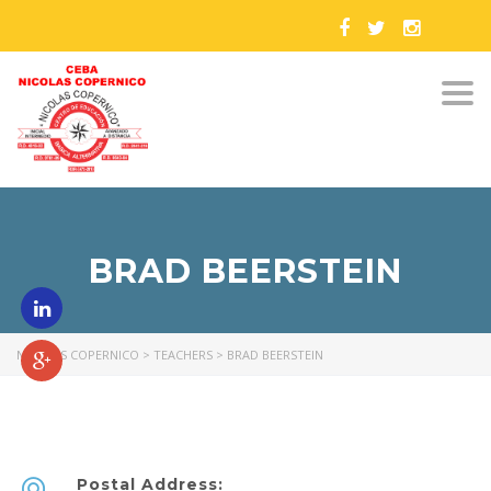
Togg
navi
BRAD BEERSTEIN
NICOLAS COPERNICO
>
TEACHERS
>
BRAD BEERSTEIN
Postal Address: