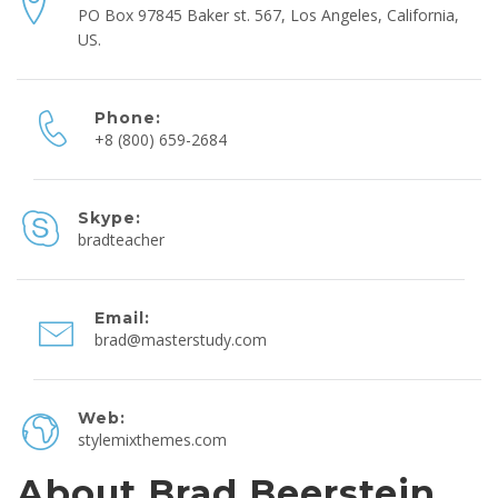
PO Box 97845 Baker st. 567, Los Angeles, California,
US.
Phone:
+8 (800) 659-2684
Skype:
bradteacher
Email:
brad@masterstudy.com
Web:
stylemixthemes.com
About Brad Beerstein