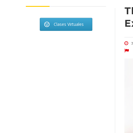
T
E
Clases Virtuales
3