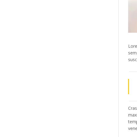
Lore
sem,
susc
Cras
maxi
temp
vene