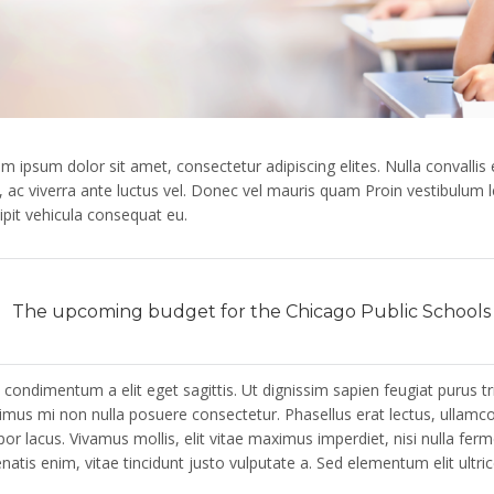
m ipsum dolor sit amet, consectetur adipiscing elites. Nulla convalli
 ac viverra ante luctus vel. Donec vel mauris quam Proin vestibulum 
ipit vehicula consequat eu.
The upcoming budget for the Chicago Public Schools w
 condimentum a elit eget sagittis. Ut dignissim sapien feugiat purus tris
mus mi non nulla posuere consectetur. Phasellus erat lectus, ullamcorp
or lacus. Vivamus mollis, elit vitae maximus imperdiet, nisi nulla fer
natis enim, vitae tincidunt justo vulputate a. Sed elementum elit ultri