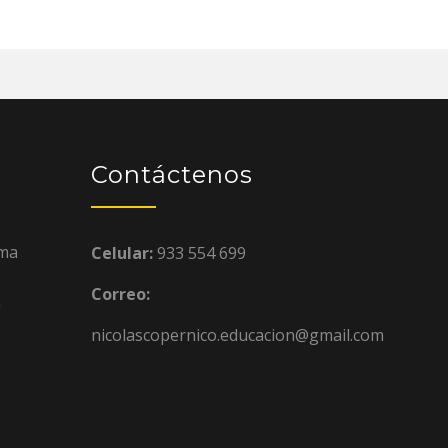
Contáctenos
ima
Celular:
933 554 699
Correo:
a
nicolascopernico.educacion@gmail.com