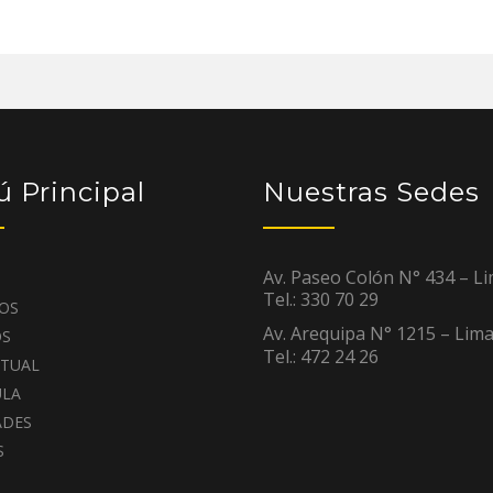
 Principal
Nuestras Sedes
Av. Paseo Colón N° 434 – L
Tel.: 330 70 29
OS
Av. Arequipa N° 1215 – Lim
OS
Tel.: 472 24 26
RTUAL
ULA
ADES
S