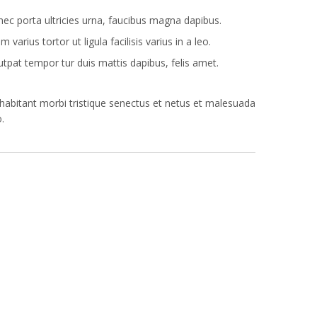
ec porta ultricies urna, faucibus magna dapibus.
m varius tortor ut ligula facilisis varius in a leo.
utpat tempor tur duis mattis dapibus, felis amet.
 habitant morbi tristique senectus et netus et malesuada
o.