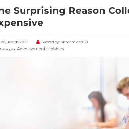
he Surprising Reason Coll
xpensive
 de junio de 2015
Posted by:
nicopernico2021
Adverisement
Hobbies
Category:
,