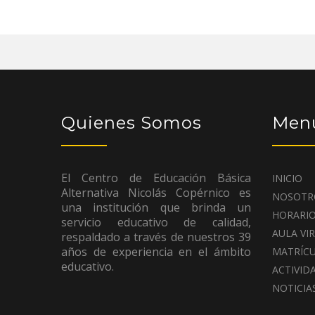
Quienes Somos
Menú
El Centro de Educación Básica
INICIO
Alternativa Nicolás Copérnico es
NOSOTR
una institución que brinda un
HORARI
servicio educativo de calidad,
AULA VI
respaldado a través de nuestros 39
años de experiencia en el ámbito
MATRÍC
educativo.
ACTIVID
NOTICIA