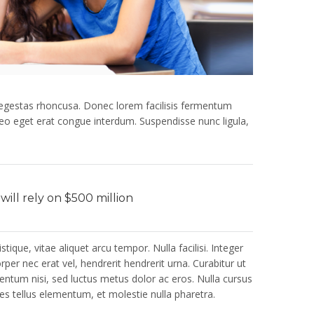
s egestas rhoncusa. Donec lorem facilisis fermentum
leo eget erat congue interdum. Suspendisse nunc ligula,
ill rely on $500 million
tique, vitae aliquet arcu tempor. Nulla facilisi. Integer
er nec erat vel, hendrerit hendrerit urna. Curabitur ut
mentum nisi, sed luctus metus dolor ac eros. Nulla cursus
ces tellus elementum, et molestie nulla pharetra.